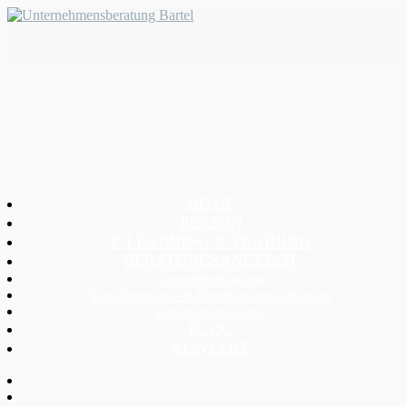
HOME
PERSON
E-LEARNING & TRAINING
BERATUNGSANGEBOT
Unternehmensanalyse
Transformations- & Restrukturierungsberatung
Umsetzungssteuerung
BLOG
KONTAKT