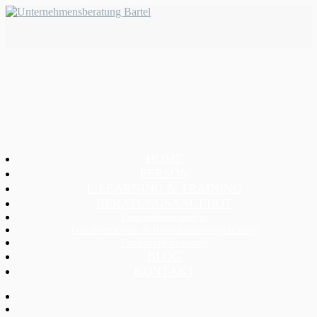
HOME
PERSON
E-LEARNING & TRAINING
BERATUNGSANGEBOT
Unternehmensanalyse
Transformations- & Restrukturierungsberatung
Umsetzungssteuerung
BLOG
KONTAKT