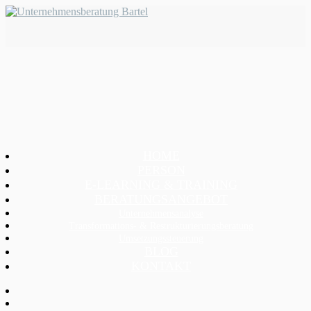
HOME
PERSON
E-LEARNING & TRAINING
BERATUNGSANGEBOT
Unternehmensanalyse
Transformations- & Restrukturierungsberatung
Umsetzungssteuerung
BLOG
KONTAKT