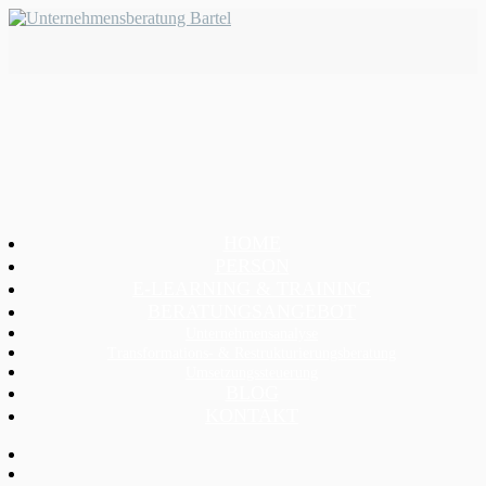
HOME
PERSON
E-LEARNING & TRAINING
BERATUNGSANGEBOT
Unternehmensanalyse
Transformations- & Restrukturierungsberatung
Umsetzungssteuerung
BLOG
KONTAKT