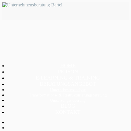
HOME
PERSON
E-LEARNING & TRAINING
BERATUNGSANGEBOT
Unternehmensanalyse
Transformations- & Restrukturierungsberatung
Umsetzungssteuerung
BLOG
KONTAKT