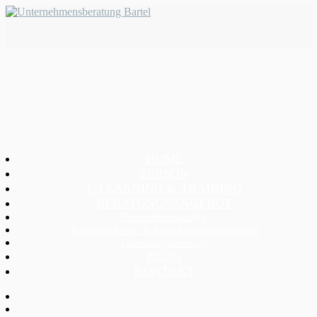
HOME
PERSON
E-LEARNING & TRAINING
BERATUNGSANGEBOT
Unternehmensanalyse
Transformations- & Restrukturierungsberatung
Umsetzungssteuerung
BLOG
KONTAKT