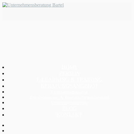
HOME
PERSON
E-LEARNING & TRAINING
BERATUNGSANGEBOT
Unternehmensanalyse
Transformations- & Restrukturierungsberatung
Umsetzungssteuerung
BLOG
KONTAKT