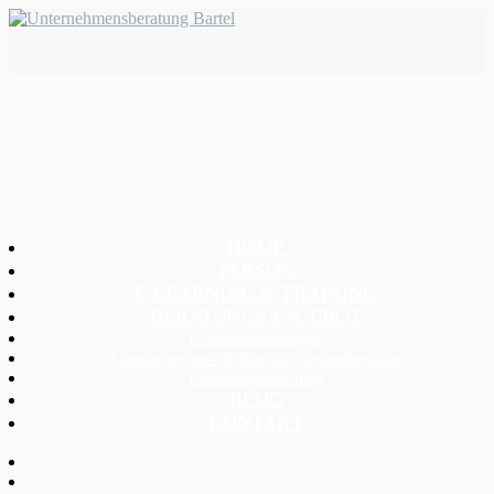
HOME
PERSON
E-LEARNING & TRAINING
BERATUNGSANGEBOT
Unternehmensanalyse
Transformations- & Restrukturierungsberatung
Umsetzungssteuerung
BLOG
KONTAKT