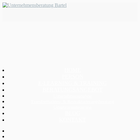
HOME
PERSON
E-LEARNING & TRAINING
BERATUNGSANGEBOT
Unternehmensanalyse
Transformations- & Restrukturierungsberatung
Umsetzungssteuerung
BLOG
KONTAKT