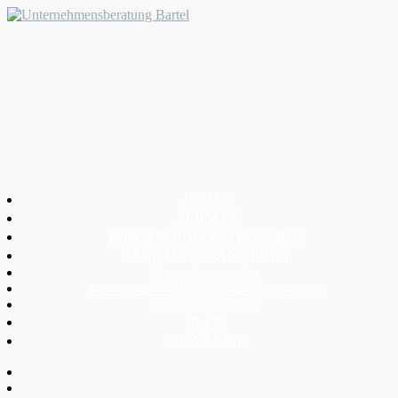
HOME
PERSON
E-LEARNING & TRAINING
BERATUNGSANGEBOT
Unternehmensanalyse
Transformations- & Restrukturierungsberatung
Umsetzungssteuerung
BLOG
KONTAKT