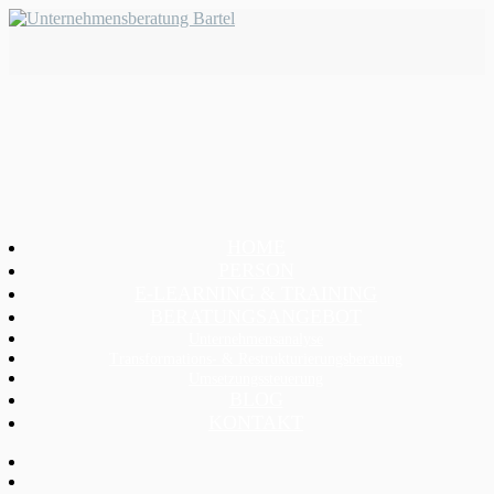
HOME
PERSON
E-LEARNING & TRAINING
BERATUNGSANGEBOT
Unternehmensanalyse
Transformations- & Restrukturierungsberatung
Umsetzungssteuerung
BLOG
KONTAKT