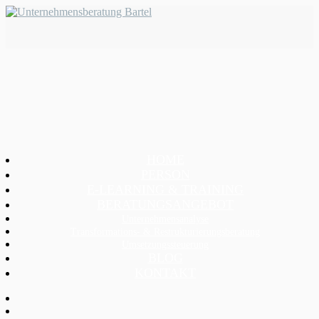
HOME
PERSON
E-LEARNING & TRAINING
BERATUNGSANGEBOT
Unternehmensanalyse
Transformations- & Restrukturierungsberatung
Umsetzungssteuerung
BLOG
KONTAKT