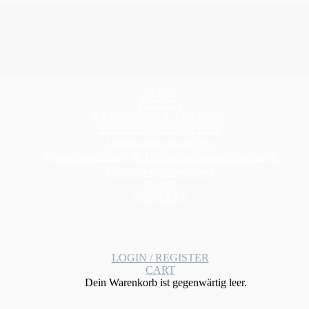
HOME
PERSON
E-LEARNING & TRAINING
BERATUNGSANGEBOT
Unternehmensanalyse
Transformations- & Restrukturierungsberatung
Umsetzungssteuerung
BLOG
KONTAKT
LOGIN / REGISTER
CART
Dein Warenkorb ist gegenwärtig leer.