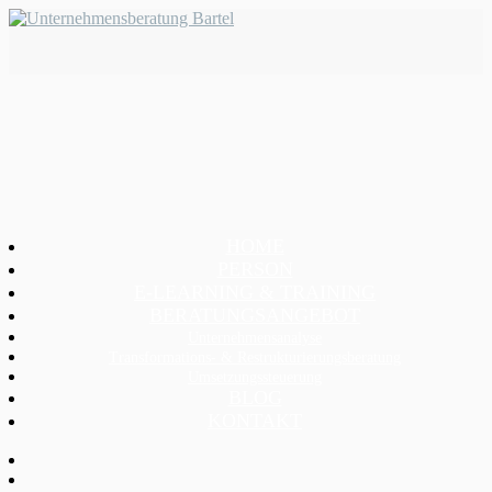
HOME
PERSON
E-LEARNING & TRAINING
BERATUNGSANGEBOT
Unternehmensanalyse
Transformations- & Restrukturierungsberatung
Umsetzungssteuerung
BLOG
KONTAKT