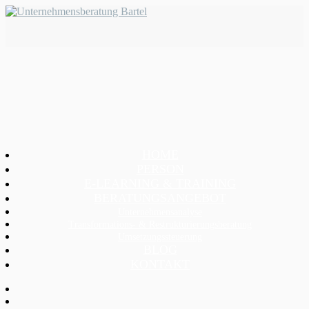
HOME
PERSON
E-LEARNING & TRAINING
BERATUNGSANGEBOT
Unternehmensanalyse
Transformations- & Restrukturierungsberatung
Umsetzungssteuerung
BLOG
KONTAKT