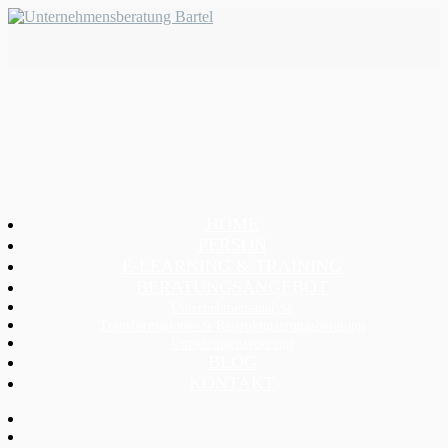
HOME
PERSON
E-LEARNING & TRAINING
BERATUNGSANGEBOT
Unternehmensanalyse
Transformations- & Restrukturierungsberatung
Umsetzungssteuerung
BLOG
KONTAKT