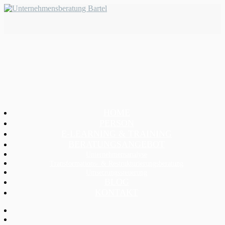
HOME
PERSON
E-LEARNING & TRAINING
BERATUNGSANGEBOT
Unternehmensanalyse
Transformations- & Restrukturierungsberatung
Umsetzungssteuerung
BLOG
KONTAKT