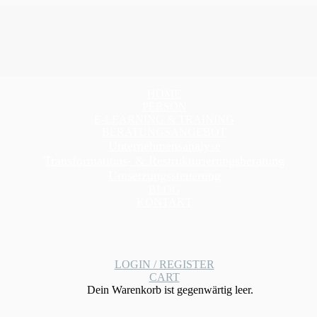
HOME
PERSON
E-LEARNING & TRAINING
BERATUNGSANGEBOT
Unternehmensanalyse
Transformations- & Restrukturierungsberatung
Umsetzungssteuerung
BLOG
KONTAKT
LOGIN / REGISTER
CART
Dein Warenkorb ist gegenwärtig leer.